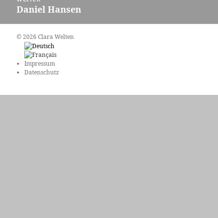
Daniel Hansen
Nächster
Beitrag:
© 2026 Clara Welten
Impressum
Datenschutz