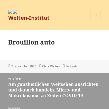
Welten-Institut
MENÜ
UND
WIDGETS
Brouillon auto
Veröffentlicht
Autor
Kategorien
2. November 2020
Clara Welten
Podcasts
am
Beitragsnavigation
ZURÜCK
Am ganzheitlichen Weitsehen ausrichten
Vorheriger
und danach handeln. Micro- und
Beitrag:
Makrokosmos zu Zeiten COVID 19
WEITER