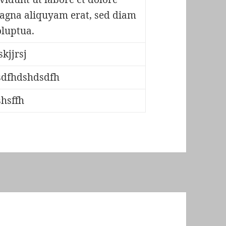
agna aliquyam erat, sed diam
oluptua.
skjjrsj
sdfhdshdsdfh
shsffh