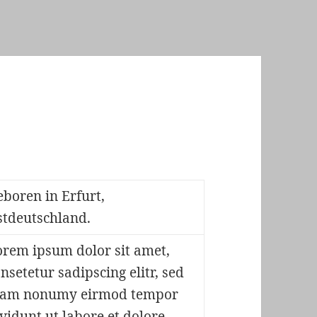
boren in Erfurt,
stdeutschland.
orem ipsum dolor sit amet,
nsetetur sadipscing elitr, sed
iam nonumy eirmod tempor
vidunt ut labore et dolore