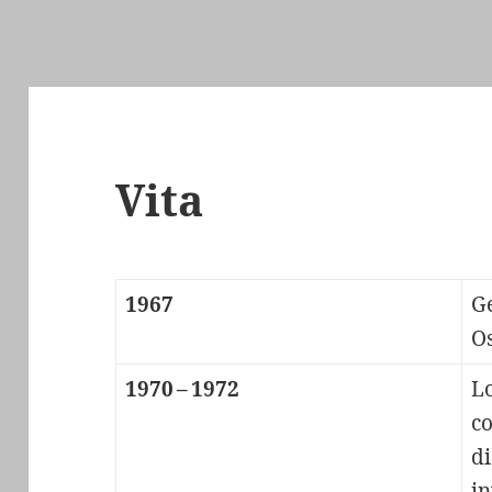
Vita
1967
Ge
O
1970 – 1972
L
co
d
in