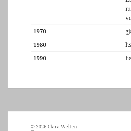
m
v
1970
gj
1980
h
1990
h
© 2026 Clara Welten