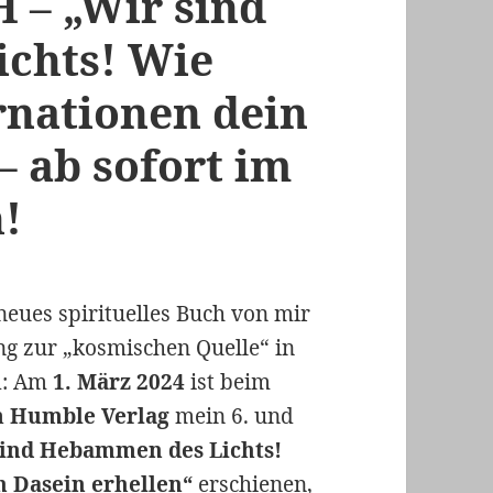
– „Wir sind
chts! Wie
rnationen dein
– ab sofort im
h!
n neues spirituelles Buch von mir
g zur „kosmischen Quelle“ in
nd: Am
1. März 2024
ist beim
m Humble Verlag
mein 6. und
sind Hebammen des Lichts!
n Dasein erhellen“
erschienen,