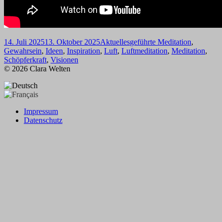
Veröffentlicht
Kategorien
Schlagwörter
14. Juli 2025
13. Oktober 2025
Aktuelles
geführte Meditation
,
am
Gewahrsein
,
Ideen
,
Inspiration
,
Luft
,
Luftmeditation
,
Meditation
,
Schöpferkraft
,
Visionen
© 2026 Clara Welten
Impressum
Datenschutz