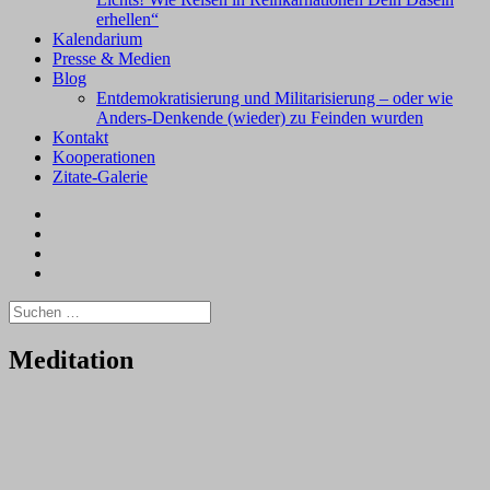
erhellen“
Kalendarium
Presse & Medien
Blog
Entdemokratisierung und Militarisierung – oder wie
Anders-Denkende (wieder) zu Feinden wurden
Kontakt
Kooperationen
Zitate-Galerie
Facebook
xing
Instagram
#2368
(kein
Suchen
Titel)
nach:
Meditation