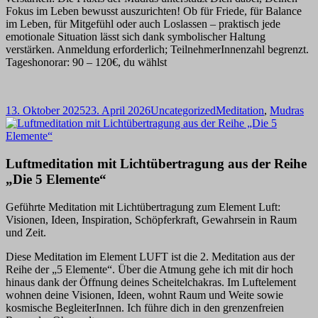
Fokus im Leben bewusst auszurichten! Ob für Friede, für Balance
im Leben, für Mitgefühl oder auch Loslassen – praktisch jede
emotionale Situation lässt sich dank symbolischer Haltung
verstärken. Anmeldung erforderlich; TeilnehmerInnenzahl begrenzt.
Tageshonorar: 90 – 120€, du wählst
Veröffentlicht
Kategorien
Schlagwörter
13. Oktober 2025
23. April 2026
Uncategorized
Meditation
,
Mudras
am
Luftmeditation mit Lichtübertragung aus der Reihe
„Die 5 Elemente“
Geführte Meditation mit Lichtübertragung zum Element Luft:
Visionen, Ideen, Inspiration, Schöpferkraft, Gewahrsein in Raum
und Zeit.
Diese Meditation im Element LUFT ist die 2. Meditation aus der
Reihe der „5 Elemente“. Über die Atmung gehe ich mit dir hoch
hinaus dank der Öffnung deines Scheitelchakras. Im Luftelement
wohnen deine Visionen, Ideen, wohnt Raum und Weite sowie
kosmische BegleiterInnen. Ich führe dich in den grenzenfreien