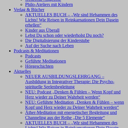
Philo-Ateliers mit Kindern
Verlag & Bücher
AKTUELLES BUCH – „Wir sind Hebammen des
Lichts! Wie Reisen in Reinkarnationen Dein Dasein
erhellen“
Kinder aus Überall
Lebst Du schon oder wiederholst Du noch?
Die Digitalisierung der Kinderstube
Auf der Suche nach Leben
Podcasts & Meditationen
Podcasts
Geführte Meditationen
Hörgeschichten
Aktuelles
NEUER AUSBILDUNGSLEHRGANG –
Ausbildung in Integrativer Therapie: Die Psycho-
spirituelle Seelenbegleitung
NEU: Podcast „Denken & Fühlen – Wenn Kopf und
Herz wieder zu Deiner Wahrheit werden“
NEU: Geführte Meditation „Denken & Fühlen – wenn
Kopf und Herz wieder zu Deiner Wahrheit werden“
Äther-Meditation mit energetischer Begleitung und
Channeling aus der Reihe „Die 5 Elemente“
AKTUELLES BUCH – „Wir sind Hebammen des
Lichts! Wie Reisen in Reinkarnationen Dein Dasein