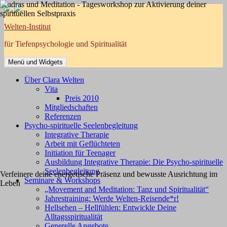
Mudras und Meditation - Tagesworkshop zur Aktivierung deiner
Zum
spirituellen Selbstpraxis
Inhalt
springen
Welten-Institut
für Tiefenpsychologie und Spiritualität
Menü und Widgets
Über Clara Welten
Vita
Preis 2010
Mitgliedschaften
Referenzen
Psycho-spirituelle Seelenbegleitung
Integrative Therapie
Arbeit mit Geflüchteten
Initiation für Teenager
Ausbildung Integrative Therapie: Die Psycho-spirituelle
Seelenbegleitung
Verfeinere deine energetische Präsenz und bewusste Ausrichtung im
Seminare & Workshops
Leben
„Movement and Meditation: Tanz und Spiritualität“
Jahrestraining: Werde Welten-Reisende*r!
Hellsehen – Hellfühlen: Entwickle Deine
Alltagsspiritualität
Generelle Angebote