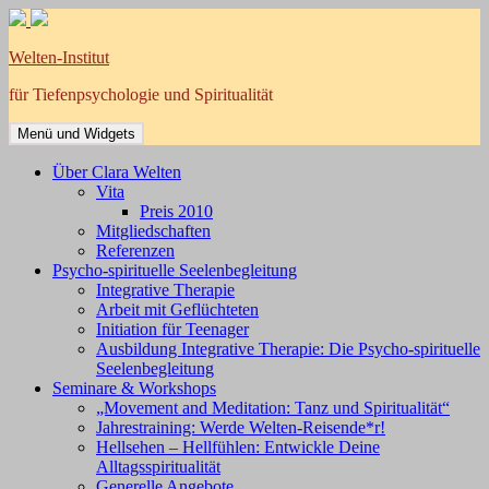
Zum
Inhalt
springen
Welten-Institut
für Tiefenpsychologie und Spiritualität
Menü und Widgets
Über Clara Welten
Vita
Preis 2010
Mitgliedschaften
Referenzen
Psycho-spirituelle Seelenbegleitung
Integrative Therapie
Arbeit mit Geflüchteten
Initiation für Teenager
Ausbildung Integrative Therapie: Die Psycho-spirituelle
Seelenbegleitung
Seminare & Workshops
„Movement and Meditation: Tanz und Spiritualität“
Jahrestraining: Werde Welten-Reisende*r!
Hellsehen – Hellfühlen: Entwickle Deine
Alltagsspiritualität
Generelle Angebote