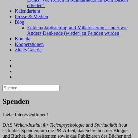
erhellen“
Kalendarium
Presse & Medien
Blog
Entdemokratisierung und Militarisierung – oder wie
Anders-Denkende (wieder) zu Feinden wurden
Kontakt
Kooperationen
Zitate-Galerie
Facebook
xing
Instagram
#2368
(kein
Suchen
Titel)
nach:
Spenden
Liebe InteressentInnen!
DAS
Welten-Institut für Tiefenpsychologie und Spiritualität
freut
sich über Spenden, um die PR-Arbeit, das Schreiben der Blögge
und Bücher, die Assistenten sowie das Publizieren der Bücher und