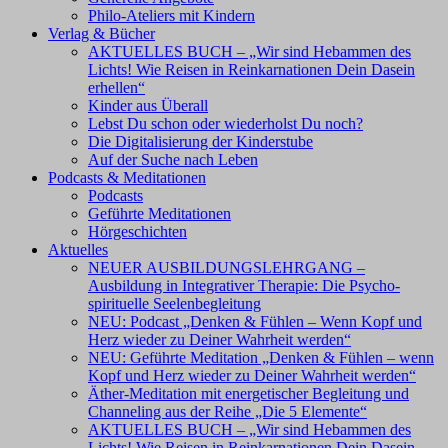
Philo-Ateliers mit Kindern
Verlag & Bücher
AKTUELLES BUCH – „Wir sind Hebammen des
Lichts! Wie Reisen in Reinkarnationen Dein Dasein
erhellen“
Kinder aus Überall
Lebst Du schon oder wiederholst Du noch?
Die Digitalisierung der Kinderstube
Auf der Suche nach Leben
Podcasts & Meditationen
Podcasts
Geführte Meditationen
Hörgeschichten
Aktuelles
NEUER AUSBILDUNGSLEHRGANG –
Ausbildung in Integrativer Therapie: Die Psycho-
spirituelle Seelenbegleitung
NEU: Podcast „Denken & Fühlen – Wenn Kopf und
Herz wieder zu Deiner Wahrheit werden“
NEU: Geführte Meditation „Denken & Fühlen – wenn
Kopf und Herz wieder zu Deiner Wahrheit werden“
Äther-Meditation mit energetischer Begleitung und
Channeling aus der Reihe „Die 5 Elemente“
AKTUELLES BUCH – „Wir sind Hebammen des
Lichts! Wie Reisen in Reinkarnationen Dein Dasein